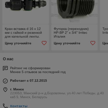
Кран-вставка d 16 x 12
Футорка (переходник)
Тро
мм c гайкой и резинкой
НР-ВР 2" х 3/4" Irritec
Irri
для капельной ленты.
Италия
Цену уточняйте
Цену уточняйте
Це
О нас
Рейтинг не сформирован
Менее 5 отзывов за последний год
Работает с 07.12.2015
г. Минск
223053, Минский р-н д.Боровляны, ул.40 лет Победы, д.40
каб.5, Минск, Беларусь
Контакты