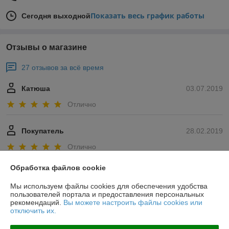
Показать весь график работы
Сегодня выходной
Отзывы о магазине
27 отзывов за всё время
Катюша
03.07.2019
Отлично
Покупатель
28.02.2019
Отлично
Покупал товары для капельного полива. Очень доволен и 
Обработка файлов cookie
приобретенным товаром и обслуживанием и консультацией. Спасибо 
Мы используем файлы cookies для обеспечения удобства
большое.
пользователей портала и предоставления персональных
рекомендаций.
Вы можете настроить файлы cookies или
Показать все отзывы
отключить их.