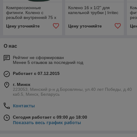
Компрессионные
Колено 16 х 1/2" для
Ко
фитинги. Колено с
капельной трубки | Irritec
фит
резьбой внутренней 75 х
рез
2"1/2, отвод 90° для ПЭ
1/2
Цену уточняйте
Цену уточняйте
Це
О нас
Рейтинг не сформирован
Менее 5 отзывов за последний год
Работает с 07.12.2015
г. Минск
223053, Минский р-н д.Боровляны, ул.40 лет Победы, д.40
каб.5, Минск, Беларусь
Контакты
Сегодня работает с 09:00 до 18:00
Показать весь график работы