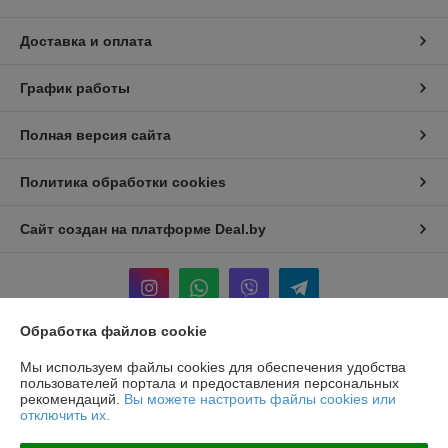
Доставка и оплата
График работы
Полная версия сайта
Политика обработки cookies
Сайт создан на платформе Deal.by
Обработка файлов cookie
Информация для покупателя
Мы используем файлы cookies для обеспечения удобства
пользователей портала и предоставления персональных
Юридическое лицо:
ООО "ГЕРОНА АГРО"
рекомендаций.
Вы можете настроить файлы cookies или
223053 Минский р-н д.Боровляны, ул.40 лет Победы, д.40 каб.5
отключить их.
Регистрационный номер ЕГР: 692196798