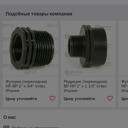
Подобные товары компании
Футорка (переходник)
Редукция (переходник)
Фут
НР-ВР 2" х 3/4" Irritec
ВР-НР 2" х 1 1/2" Irritec
НР-
Италия
Италия
Ит
Цену уточняйте
Цену уточняйте
Це
О нас