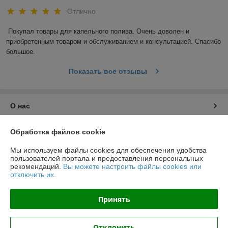
Отлично
Покупал товары для капельного полива. Очень доволен и 
приобретенным товаром и обслуживанием и консультацией. Спасибо 
большое.
Показать все отзывы
О нас
Контакты
Обработка файлов cookie
Мы используем файлы cookies для обеспечения удобства
Доставка и оплата
пользователей портала и предоставления персональных
рекомендаций.
Вы можете настроить файлы cookies или
отключить их.
График работы
Принять
Полная версия сайта
Политика обработки cookies
Отклонить