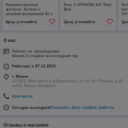
Компрессионные
Бокс С КРАНОМ 3/4" Rain
Кол
фитинги. Колено с
Bird
кап
резьбой внутренней 40 х
3/4
3/4", отвод 90° для ПЭ
Цену уточняйте
Цену уточняйте
Це
О нас
Рейтинг не сформирован
Менее 5 отзывов за последний год
Работает с 07.12.2015
г. Минск
223053, Минский р-н д.Боровляны, ул.40 лет Победы, д.40
каб.5, Минск, Беларусь
Контакты
Показать весь график работы
Сегодня выходной
Отзывы о магазине