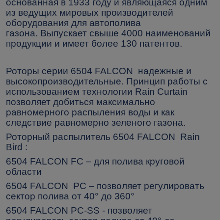
основанная в 1933 году и являющаяся одним
из ведущих мировых производителей
оборудования
для автополива
газона.
Выпускает свыше 4000 наименований
продукции и имеет более 130 патентов.
Роторы серии 6504
FALCON
надежные и
высокопроизводительные. Принцип работы с
использованием технологии Rain Curtain
позволяет добиться максимально
равномерного распыления воды и как
следствие равномерно зеленого газона.
Роторный распылитель 6504
FALCON
Rain
Bird :
6504
FALCON
FC
– для полива круговой
области
6504
FALCON
РС
–
позволяет регулировать
сектор полива от 40° до 360°
6504
FALCON
РС-
SS
-
позволяет