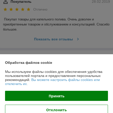
Покупатель
28.02.2019
Отлично
Покупал товары для капельного полива. Очень доволен и 
приобретенным товаром и обслуживанием и консультацией. Спасибо 
большое.
Показать все отзывы
О нас
Обработка файлов cookie
Контакты
Мы используем файлы cookies для обеспечения удобства
пользователей портала и предоставления персональных
рекомендаций.
Вы можете настроить файлы cookies или
Доставка и оплата
отключить их.
График работы
Принять
Полная версия сайта
Отклонить