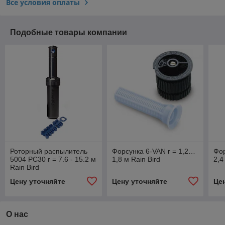
Все условия оплаты
Подобные товары компании
Роторный распылитель
Форсунка 6-VAN r = 1,2…
Фор
5004 РС30 r = 7.6 - 15.2 м
1,8 м Rain Bird
2,4
Rain Bird
Цену уточняйте
Цену уточняйте
Це
О нас