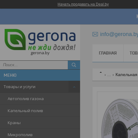
Начать продавать на Deal.by
info@gerona.b
gerona.by
ГЛАВНАЯ
ТОВ
...
Капельная л
Товары и услуги
Автополив газона
Капельный полив
Краны
Микрополив