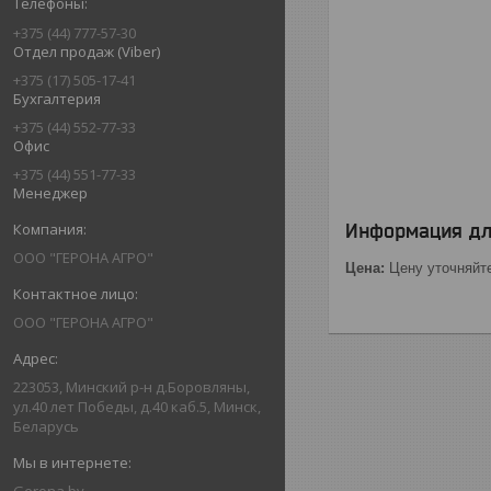
+375 (44) 777-57-30
Отдел продаж (Viber)
+375 (17) 505-17-41
Бухгалтерия
+375 (44) 552-77-33
Офис
+375 (44) 551-77-33
Менеджер
Информация дл
ООО "ГЕРОНА АГРО"
Цена:
Цену уточняйт
ООО "ГЕРОНА АГРО"
223053, Минский р-н д.Боровляны,
ул.40 лет Победы, д.40 каб.5, Минск,
Беларусь
Gerona.by