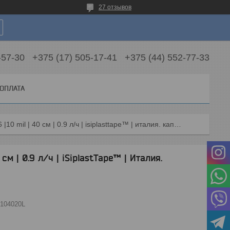
27 отзывов
-57-30
+375 (17) 505-17-41
+375 (44) 552-77-33
 ОПЛАТА
Капельная лента ø16 |10 mil | 40 см | 0.9 л/ч | isiplasttape™ | италия. капельный полив
см | 0.9 л/ч | iSiplastTape™ | Италия.
104020L