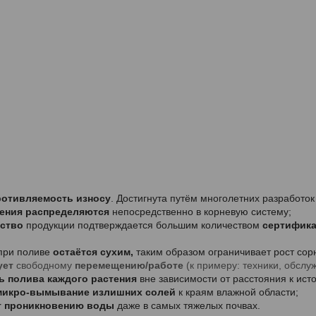
:
ротивляемость износу
. Достигнута путём многолетних разработок
рения распределяются
непосредственно в корневую систему;
ество
продукции подтверждается большим количеством
сертифик
при поливе
остаётся сухим,
таким образом ограничивает рост сор
ует
свободному
перемещению/работе
(к примеру: техники, обсл
 полива каждого растения
вне зависимости от расстояния к ист
микро-вымывание излишних солей
к краям влажной области;
т проникновению воды
даже в самых тяжелых почвах.