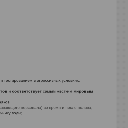
 и тестированием в агрессивных условиях;
атов
и
соответствует
самым жестким
мировым
няков;
уживающего персонала)
во время и после полива;
очнику воды;