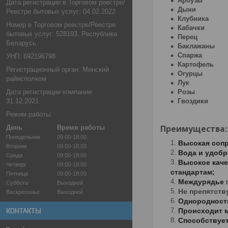
Арбузы
Дата регистрации в Торговом реестре/
Дыни
Реестре бытовых услуг: 04.02.2022
Клубника
Номер в Торговом реестре/Реестре
Кабачки
бытовых услуг: 528193, Республика
Перец
Беларусь
Баклажаны
Спаржа
УНП: 692196798
Картофель
Регистрационный орган: Минский
Огурцы
райисполком
Лук
Дата регистрации компании:
Розы
31.12.2021
Гвоздики
Режим работы:
Преимущества
День
Время работы
Понедельник
09:00-18:00
Высокая соп
Вторник
09:00-18:00
Вода и удоб
Среда
09:00-18:00
Высокое кач
Четверг
09:00-18:00
стандартам;
Пятница
09:00-18:00
Междурядье
Суббота
Выходной
Не препятств
Воскресенье
Выходной
Однородность
КОНТАКТЫ
Происходит 
Способствуе