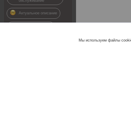
обслуживание
Актуальное описание
Быстро связались
Быстро отправили
Мы используем файлы cookie
товар
Актуальная цена
Товар был в наличии
28.02.2019
Покупатель
Отлично
Покупал товары для капельного
полива. Очень доволен и
приобретенным товаром и