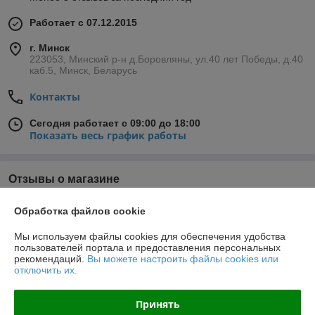
Работает с 07.12.2015
г. Минск
223053, Минский р-н д.Боровляны, ул.40 лет Победы, д.40
каб.5, Минск, Беларусь
Контакты
Сегодня работает с 09:00 до 18:00
Показать весь график работы
Отзывы о магазине
27 отзывов за всё время
Обработка файлов cookie
Катюша
03.07.2019
Мы используем файлы cookies для обеспечения удобства
пользователей портала и предоставления персональных
Отлично
рекомендаций.
Вы можете настроить файлы cookies или
отключить их.
Покупатель
28.02.2019
Принять