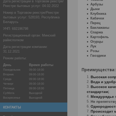
Дата регистрации в Торговом реестре/
Арбузы
Реестре бытовых услуг: 04.02.2022
Дыни
Номер в Торговом реестре/Реестре
Клубника
бытовых услуг: 528193, Республика
Кабачки
Беларусь
Перец
Баклажаны
УНП: 692196798
Спаржа
Регистрационный орган: Минский
Картофель
райисполком
Огурцы
Лук
Дата регистрации компании:
Розы
31.12.2021
Гвоздики
Режим работы:
День
Время работы
Преимущества
Понедельник
09:00-18:00
Вторник
09:00-18:00
Высокая соп
Среда
09:00-18:00
Вода и удоб
Четверг
09:00-18:00
Высокое кач
Пятница
09:00-18:00
стандартам;
Суббота
Выходной
Междурядье
Воскресенье
Выходной
Не препятств
Однородность
КОНТАКТЫ
Происходит 