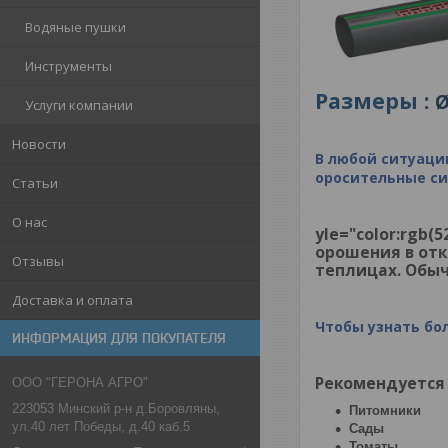
Водяные пушки
Инструменты
Размеры :
Услуги компании
Новости
В любой ситуаци
оросительные с
Статьи
О нас
yle="color:rgb(
орошения в отк
Отзывы
теплицах. Обыч
Доставка и оплата
Чтобы узнать бо
ИНФОРМАЦИЯ ДЛЯ ПОКУПАТЕЛЯ
Рекомендуется 
ООО "ГЕРОНА АГРО"
223053 Минский р-н д.Боровляны,
Питомники
ул.40 лет Победы, д.40 каб.5
Сады
Томаты