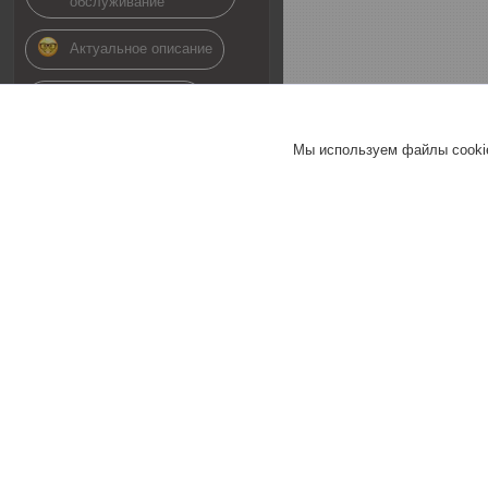
обслуживание
Актуальное описание
Быстро связались
Быстро отправили
Мы используем файлы cookie
товар
Актуальная цена
Товар был в наличии
28.02.2019
Покупатель
Отлично
Покупал товары для капельного
полива. Очень доволен и
приобретенным товаром и