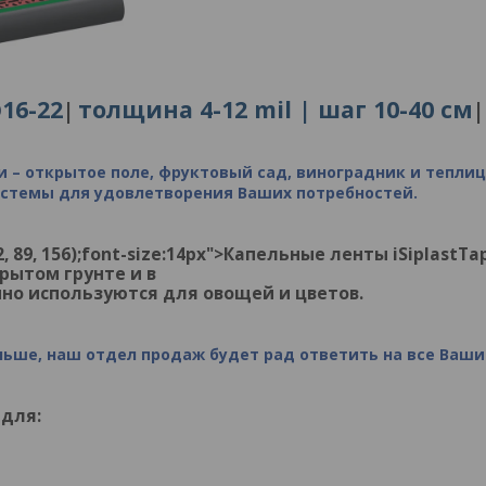
16-22
толщина 4-12 mil |
шаг 10-40 см
|
|
Ø
и – открытое поле, фруктовый сад, виноградник и теплиц
истемы для удовлетворения
Ваших
потребностей.
52, 89, 156);font-size:14px">Капельные ленты iSipl
рытом грунте и в
но используются для овощей и цветов.
льше, наш отдел продаж будет рад ответить на все Ваш
для: