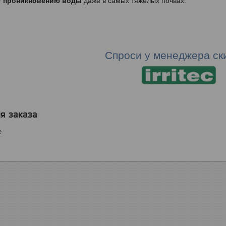
т проникновению воды
даже в самых тяжелых почвах.
Спроси у менеджера ск
я заказа
е