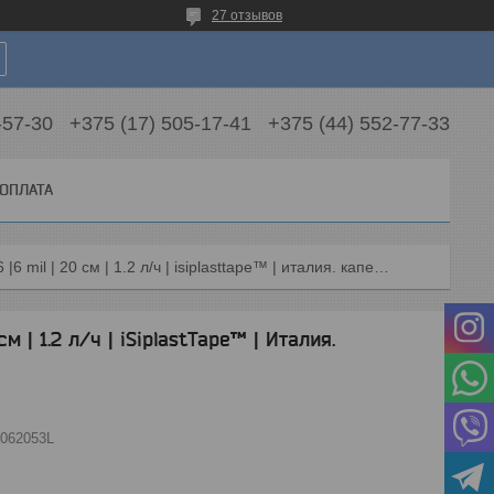
27 отзывов
-57-30
+375 (17) 505-17-41
+375 (44) 552-77-33
 ОПЛАТА
Капельная лента ø16 |6 mil | 20 см | 1.2 л/ч | isiplasttape™ | италия. капельный полив
м | 1.2 л/ч | iSiplastTape™ | Италия.
062053L