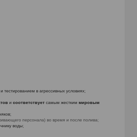
 и тестированием в агрессивных условиях;
атов
и
соответствует
самым жестким
мировым
няков;
уживающего персонала)
во время и после полива;
очнику воды;