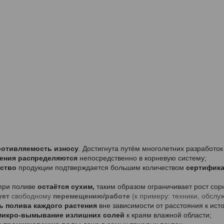
:
ротивляемость износу
. Достигнута путём многолетних разработок
рения распределяются
непосредственно в корневую систему;
ество
продукции подтверждается большим количеством
сертифик
при поливе
остаётся сухим,
таким образом ограничивает рост сор
ует
свободному
перемещению/работе
(к примеру: техники, обсл
 полива каждого растения
вне зависимости от расстояния к ист
микро-вымывание излишних солей
к краям влажной области;