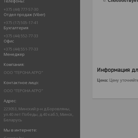
Способствуе
+375 (44) 777-57-30
Отдел продаж (Viber)
+375 (17) 505-17-41
Бухгалтерия
+375 (44) 552-77-33
Офис
+375 (44) 551-77-33
Менеджер
Информация дл
ООО "ГЕРОНА АГРО"
Цена:
Цену уточняйт
ООО "ГЕРОНА АГРО"
223053, Минский р-н д.Боровляны,
ул.40 лет Победы, д.40 каб.5, Минск,
Беларусь
Gerona.by