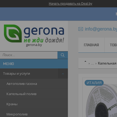
Начать продавать на Deal.by
info@gerona.b
gerona.by
ГЛАВНАЯ
ТОВ
...
Капельная л
Товары и услуги
ИТАЛИЯ
Автополив газона
Капельный полив
Краны
Микрополив