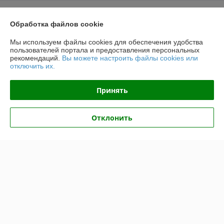
О нас
Обработка файлов cookie
Контакты
Мы используем файлы cookies для обеспечения удобства
пользователей портала и предоставления персональных
рекомендаций.
Вы можете настроить файлы cookies или
Доставка и оплата
отключить их.
График работы
Принять
Полная версия сайта
Отклонить
Политика обработки cookies
Сайт создан на платформе Deal.by
Информация для покупателя