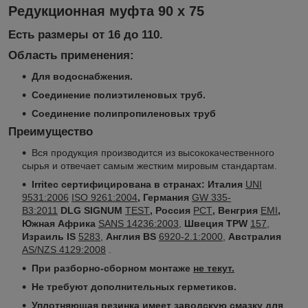
Редукционная муфта 90 x 75
Есть размеры от 16 до 110.
Область применения:
Для водоснабжения.
Соединение полиэтиленовых труб.
Соединение полипропиленовых труб
Преимущество
Вся продукция производится из высококачественного
сырья и отвечает самым жестким мировым стандартам.
Irritec сертифицирована в странах:
Италия
UNI
9531:2006
ISO 9261:2004
, Германия
GW 335-
B3:2011
DLG SIGNUM
TEST
, Россия
РСТ
, Венгрия
EMI
,
Южная Африка
SANS 14236:2003
,
Швеция TPW
157
,
Израиль IS
5283
,
Англия BS
6920-2.1:2000
,
Австралия
AS/NZS 4129:2008
.
При разборно-сборном монтаже
не текут.
Не требуют дополнительных герметиков.
Уплотняющая резинка имеет заводскую смазку для