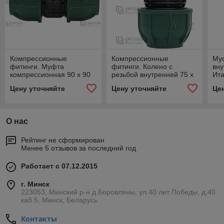
Компрессионные
Компрессионные
Муф
фитинги. Муфта
фитинги. Колено с
вну
компрессионная 90 х 90
резьбой внутренней 75 х
Ит
2"1/2, отвод 90° для ПЭ
фи
Цену уточняйте
Цену уточняйте
Це
О нас
Рейтинг не сформирован
Менее 5 отзывов за последний год
Работает с 07.12.2015
г. Минск
223053, Минский р-н д.Боровляны, ул.40 лет Победы, д.40
каб.5, Минск, Беларусь
Контакты