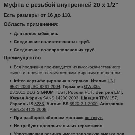
Муфта с резьбой внутренней 20 х 1/2"
Есть размеры от 16 до 110.
Область применения:
Для водоснабжения.
Соединение полиэтиленовых труб.
Соединение полипропиленовых труб
Преимущество
Вся продукция производится из высококачественного
сырья и отвечает самым жестким мировым стандартам.
Irritec сертифицирована в странах:
Италия
UNI
9531:2006
ISO 9261:2004
, Германия
GW 335-
B3:2011
DLG SIGNUM
TEST
, Россия
РСТ
, Венгрия
EMI
,
Южная Африка
SANS 14236:2003
,
Швеция TPW
157
,
Израиль IS
5283
,
Англия BS
6920-2.1:2000
,
Австралия
AS/NZS 4129:2008
.
При разборно-сборном монтаже
не текут.
Не требуют дополнительных герметиков.
Уплотняющая резинка имеет заводскую смазку для