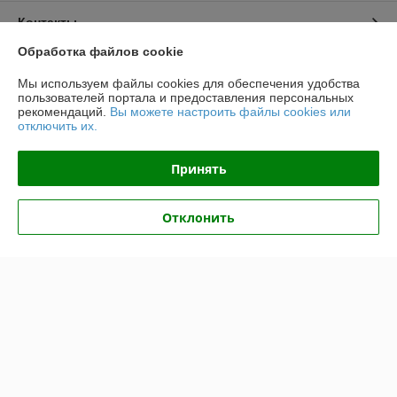
Контакты
Обработка файлов cookie
Доставка и оплата
Мы используем файлы cookies для обеспечения удобства
пользователей портала и предоставления персональных
График работы
рекомендаций.
Вы можете настроить файлы cookies или
отключить их.
Полная версия сайта
Принять
Политика обработки cookies
Отклонить
Сайт создан на платформе Deal.by
Информация для покупателя
Юридическое лицо:
ООО "ГЕРОНА АГРО"
223053 Минский р-н д.Боровляны, ул.40 лет Победы, д.40 каб.5