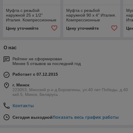
Муфта с резьбой
Муфта с резьбой
Муф
наружной 25 х 1/2"
наружной 90 х 4" Италия.
нар
Италия. Компрессионные
Компрессионные
Ит
фитинги
фитинги
фи
Цену уточняйте
Цену уточняйте
Це
О нас
Рейтинг не сформирован
Менее 5 отзывов за последний год
Работает с 07.12.2015
г. Минск
223053, Минский р-н д.Боровляны, ул.40 лет Победы, д.40
каб.5, Минск, Беларусь
Контакты
Показать весь график работы
Сегодня выходной