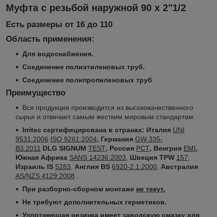
Муфта с резьбой наружной 90 х 2"1/2
Есть размеры от 16 до 110
Область применения:
Для водоснабжения.
Соединение полиэтиленовых труб.
Соединение полипропиленовых труб
Преимущество
Вся продукция производится из высококачественного
сырья и отвечает самым жестким мировым стандартам.
Irritec сертифицирована в странах:
Италия
UNI
9531:2006
ISO 9261:2004
, Германия
GW 335-
B3:2011
DLG SIGNUM
TEST
, Россия
РСТ
, Венгрия
EMI
,
Южная Африка
SANS 14236:2003
,
Швеция TPW
157
,
Израиль IS
5283
,
Англия BS
6920-2.1:2000
,
Австралия
AS/NZS 4129:2008
.
При разборно-сборном монтаже
не текут.
Не требуют дополнительных герметиков.
Уплотняющая резинка имеет заводскую смазку для