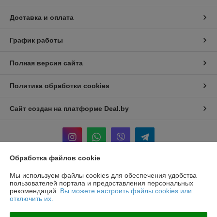
Доставка и оплата
График работы
Полная версия сайта
Политика обработки cookies
Сайт создан на платформе Deal.by
Обработка файлов cookie
Информация для покупателя
Мы используем файлы cookies для обеспечения удобства
пользователей портала и предоставления персональных
Юридическое лицо:
ООО "ГЕРОНА АГРО"
рекомендаций.
Вы можете настроить файлы cookies или
223053 Минский р-н д.Боровляны, ул.40 лет Победы, д.40 каб.5
отключить их.
Регистрационный номер ЕГР: 692196798