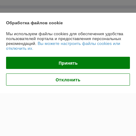
О нас
Обработка файлов cookie
Контакты
Мы используем файлы cookies для обеспечения удобства
пользователей портала и предоставления персональных
рекомендаций.
Вы можете настроить файлы cookies или
Доставка и оплата
отключить их.
График работы
Принять
Полная версия сайта
Отклонить
Политика обработки cookies
Сайт создан на платформе Deal.by