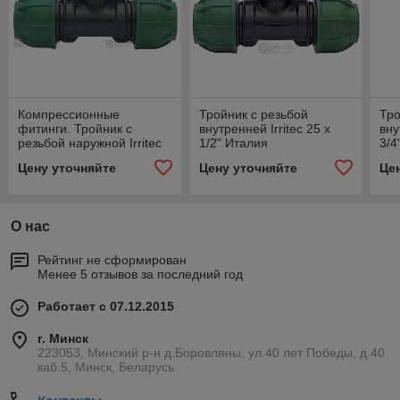
Компрессионные
Тройник с резьбой
Тро
фитинги. Тройник с
внутренней Irritec 25 x
вну
резьбой наружной Irritec
1/2" Италия
3/4
20 x 3/4" Италия
Цену уточняйте
Цену уточняйте
Це
О нас
Рейтинг не сформирован
Менее 5 отзывов за последний год
Работает с 07.12.2015
г. Минск
223053, Минский р-н д.Боровляны, ул.40 лет Победы, д.40
каб.5, Минск, Беларусь