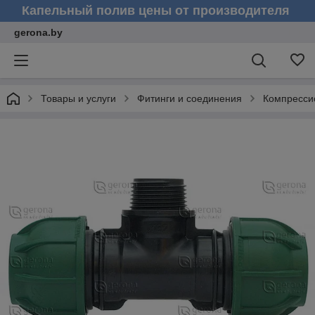
Капельный полив цены от производителя
gerona.by
Товары и услуги
Фитинги и соединения
Компресси