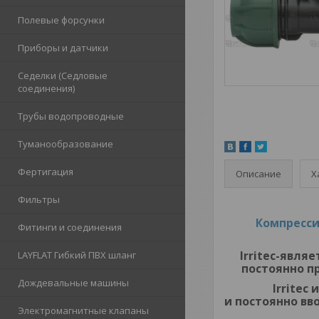
Полевые форсунки
Приборы и датчики
Седелки (Седловые
соединения)
Трубы водопроводные
Туманообразование
Фертигация
Описание
Х
Фильтры
Компресс
Фитинги и соединения
Irritec
-являе
LAYFLAT Гибкий ПВХ шланг
постоянно п
Дождевальные машины
Irritec
и
и посто
Электромагнитные клапаны
У