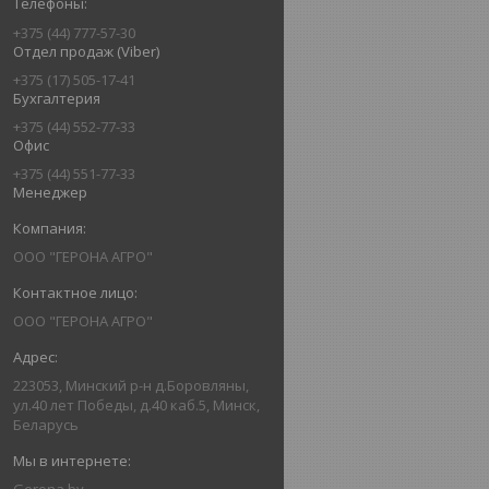
+375 (44) 777-57-30
Отдел продаж (Viber)
+375 (17) 505-17-41
Бухгалтерия
+375 (44) 552-77-33
Офис
+375 (44) 551-77-33
Менеджер
ООО "ГЕРОНА АГРО"
ООО "ГЕРОНА АГРО"
223053, Минский р-н д.Боровляны,
ул.40 лет Победы, д.40 каб.5, Минск,
Беларусь
Gerona.by