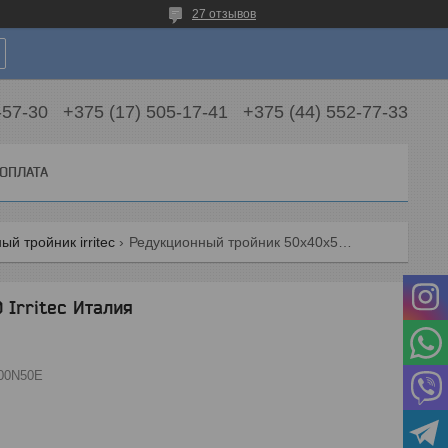
27 отзывов
-57-30
+375 (17) 505-17-41
+375 (44) 552-77-33
 ОПЛАТА
й тройник irritec
Редукционный тройник 50х40х50 irritec италия
 Irritec Италия
00N50E