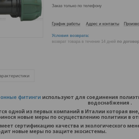
Заказ только по телефону
График работы
Адрес и контакты
Произво
возврат товара в течение 14 дней
по догово
арактеристики
ионные фитинги
используют для соединения полиэти
водоснабжения .
тся одной из первых компаний в Италии которая в
ринося новые меры по осуществлению политики в о
меет сертификацию качества и экологического ме
янно вводит новые меры 
 Нас мо