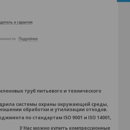
дитель и гарантия
ренности
Подробнее
леновых труб питьевого и технического
недрила системы охраны окружающей среды,
тношении обработки и утилизации отходов.
неджмента по стандартам
ISO 9001
и I
SO 14001
,
по защите экосистемы.
жно
купить компрессионные