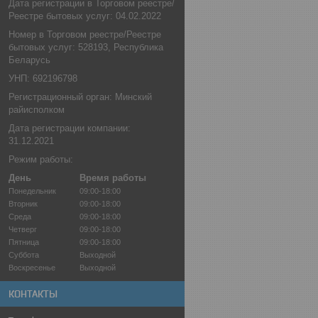
Дата регистрации в Торговом реестре/
Реестре бытовых услуг: 04.02.2022
Номер в Торговом реестре/Реестре
бытовых услуг: 528193, Республика
Беларусь
УНП: 692196798
Регистрационный орган: Минский
райисполком
Дата регистрации компании:
31.12.2021
Режим работы:
День
Время работы
Понедельник
09:00-18:00
Вторник
09:00-18:00
Среда
09:00-18:00
Четверг
09:00-18:00
Пятница
09:00-18:00
Суббота
Выходной
Воскресенье
Выходной
КОНТАКТЫ