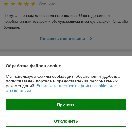
Отлично
Покупал товары для капельного полива. Очень доволен и 
приобретенным товаром и обслуживанием и консультацией. Спасибо 
большое.
Показать все отзывы
О нас
Обработка файлов cookie
Контакты
Мы используем файлы cookies для обеспечения удобства
пользователей портала и предоставления персональных
рекомендаций.
Вы можете настроить файлы cookies или
Доставка и оплата
отключить их.
График работы
Принять
Полная версия сайта
Отклонить
Политика обработки cookies