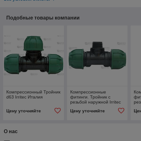
Подобные товары компании
Компрессионный Тройник
Компрессионные
Ко
d63 Irritec Италия
фитинги. Тройник с
фит
резьбой наружной Irritec
рез
20 x 1/2" Италия
20 
Цену уточняйте
Цену уточняйте
Це
О нас